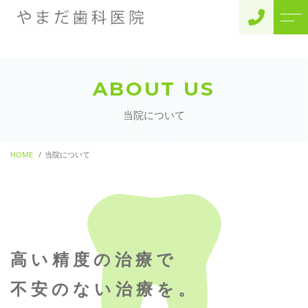
トップページ
スタッフ
ABOUT US
当院について
よくある質問
当院について
診療メニュー
アクセス
一般診療
HOME
当院について
ブログ
歯周病治療
お知らせ
審美歯科
小児矯正
インプラント
高い精度の治療で
不安のない治療を。