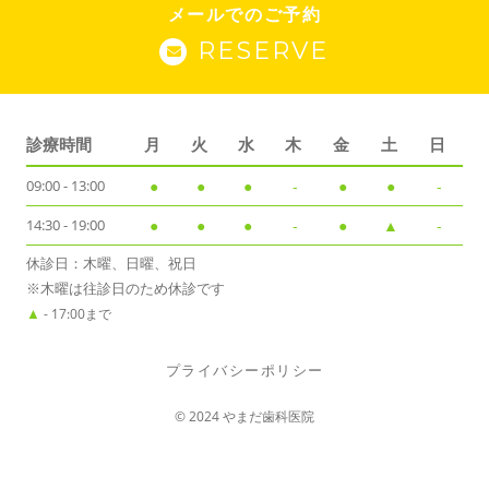
メールでのご予約
RESERVE
診療時間
月
火
水
木
金
土
日
09:00 - 13:00
●
●
●
-
●
●
-
14:30 - 19:00
●
●
●
-
●
▲
-
休診日：木曜、日曜、祝日
※木曜は往診日のため休診です
▲
- 17:00まで
プライバシーポリシー
© 2024 やまだ歯科医院