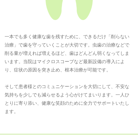
ご予約・お問い合わせ
092-603-0118
一本でも多く健康な歯を残すために、できるだけ「削らない
メールでのご予約
治療」で歯を守っていくことが大切です。虫歯の治療などで
RESERVE
削る量が増えれば増えるほど、歯はどんどん弱くなってしま
います。当院はマイクロスコープなど最新設備の導入によ
り、症状の原因を突き止め、根本治療が可能です。
そして患者様とのコミュニケーションを大切にして、不安な
気持ちを少しでも減らせるよう心がけてまいります。一人ひ
とりに寄り添い、健康な笑顔のために全力でサポートいたし
ます。