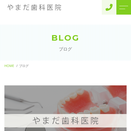
トップページ
スタッフ
BLOG
当院について
よくある質問
ブログ
診療メニュー
アクセス
一般診療
HOME
ブログ
ブログ
歯周病治療
お知らせ
審美歯科
小児矯正
インプラント